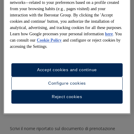
Selection Creta Marine e Iberostar Waves Creta
networks—related to your preferences based on a profile created
from your browsing habits (e.g., pages visited) and your
Panorama & Mare.
interaction with the Iberostar Group. By clicking the 'Accept
cookies and continue' button, you authorize the installation of
analytical, advertising, and tracking cookies for all these purposes.
Inizia il check-in online qui
Learn how Google processes your personal information
here
. You
can consult our
Cookie Policy
and configure or reject cookies by
SELEZIONA UN HOTEL
accessing the Settings.
Accept cookies and continue
DATA DI ARRIVO
Configure cookies
Reject cookies
DATA DI CHECK-OUT
Scrivi il nome riportato sul documento di prenotazione