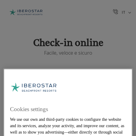
IT
Check-in online
Facile, veloce e sicuro
Se avete effettuato la prenotazione su
Iberostar.com o tramite un'agenzia di viaggi,
con il servizio di Web Check-in risparmierete
tempo e inizierete a godervi le vostre vacanze
Cookies settings
fin da subito.
We use our own and third-party cookies to configure the website
*Alcuni hotel sono esclusi Iberostar Waves
and its services, analyze your activity, and improve our content, as
Saïdia, Iberostar Waves Founty Beach, Iberostar
well as to show you advertising—either directly or through social